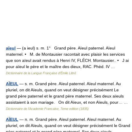
aïeul
— (a ieul) s. m. 1° Grand père. Aïeul paternel. Aïeul
maternel. • M. de Montausier racontait avec plaisir les services
que son aïeul avait rendus à Henri IV, FLÉCH. Montausier.. • J ai
pour aïeul le père et le maître des dieux, RAC. Phèd. IV …
Dictionnaire de la Langue Française d'Émile Littré
AÏEUL
— s. m. Grand père. Aïeul paternel. Aïeul maternel. Au
pluriel, on dit Aïeuls, quand on veut désigner précisément Le
grand père paternel et le grand père maternel. Ses deux aïeuls
assistaient à son mariage. On dit Aïeux, et non Aïeuls, pour… …
Dictionnaire de l'Academie Francaise, 7eme edition (1835)
AÏEUL
— n. m. Grand père. Aïeul paternel. Aïeul maternel. Au
pluriel, on dit Aïeuls, quand on veut désigner précisément le Grand
père paternel et le grand père maternel. Ses deux aïeuls