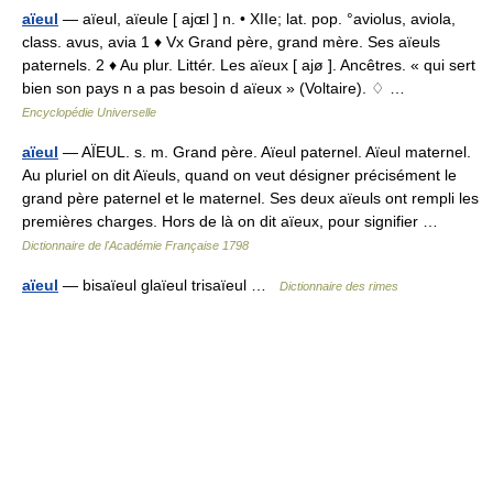
aïeul
— aïeul, aïeule [ ajɶl ] n. • XIIe; lat. pop. °aviolus, aviola,
class. avus, avia 1 ♦ Vx Grand père, grand mère. Ses aïeuls
paternels. 2 ♦ Au plur. Littér. Les aïeux [ ajø ]. Ancêtres. « qui sert
bien son pays n a pas besoin d aïeux » (Voltaire). ♢ …
Encyclopédie Universelle
aïeul
— AÏEUL. s. m. Grand père. Aïeul paternel. Aïeul maternel.
Au pluriel on dit Aïeuls, quand on veut désigner précisément le
grand père paternel et le maternel. Ses deux aïeuls ont rempli les
premières charges. Hors de là on dit aïeux, pour signifier …
Dictionnaire de l'Académie Française 1798
aïeul
— bisaïeul glaïeul trisaïeul …
Dictionnaire des rimes