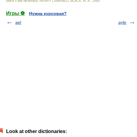
Black's law dictionary
.
HENRY CAMPBELL BLACK, M. A.
.
1990
.
Игры ⚽
Нужна курсовая?
ael
ayle
Look at other dictionaries: