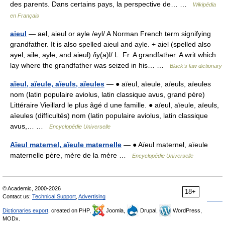
des parents. Dans certains pays, la perspective de… …
Wikipédia
en Français
aieul
— ael, aieul or ayle /eyl/ A Norman French term signifying
grandfather. It is also spelled aieul and ayle. + aiel (spelled also
ayel, aile, ayle, and aieul) /iy(a)l/ L. Fr. A grandfather. A writ which
lay where the grandfather was seized in his… …
Black's law dictionary
aïeul, aïeule, aïeuls, aïeules
— ● aïeul, aïeule, aïeuls, aïeules
nom (latin populaire aviolus, latin classique avus, grand père)
Littéraire Vieillard le plus âgé d une famille. ● aïeul, aïeule, aïeuls,
aïeules (difficultés) nom (latin populaire aviolus, latin classique
avus,… …
Encyclopédie Universelle
Aïeul maternel, aïeule maternelle
— ● Aïeul maternel, aïeule
maternelle père, mère de la mère …
Encyclopédie Universelle
© Academic, 2000-2026
18+
Contact us:
Technical Support
,
Advertising
Dictionaries export
, created on PHP,
Joomla,
Drupal,
WordPress,
MODx.