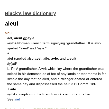
Black's law dictionary
aieul
aieul
ael, aieul
or
ayle
/eyl/ A Norman French term signifying "grandfather." It is also
spelled "aieul" and "ayle."
+
aiel
(spelled also
ayel
,
aile
,
ayle
, and
aieul
)
/iy(a)l/
L. Fr.
A grandfather. A writ which lay where the grandfather was
seized in his demesne as of fee of any lands or tenements in fee
simple the day that he died, and a stranger abated or entered
the same day and dispossessed the heir. 3 Bl.Comm. 186
+
aile
/iyl/ A corruption of the French work
aieul
, grandfather.
See
aiel